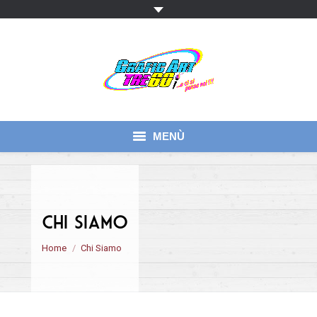
MENÙ
Home
Chi Siamo
Chi Siamo
Servizi
Sei qui:
Home
Chi Siamo
Contatti